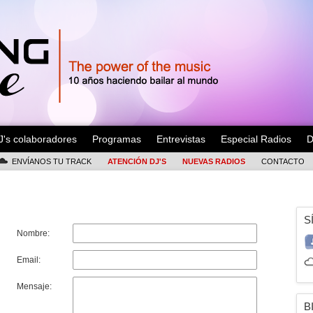
J's colaboradores
Programas
Entrevistas
Especial Radios
D
ENVÍANOS TU TRACK
ATENCIÓN DJ'S
NUEVAS RADIOS
CONTACTO
S
Nombre:
Email:
Mensaje:
B