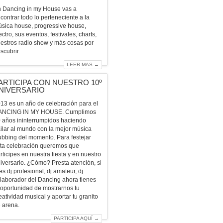
 Dancing in my House vas a
contrar todo lo perteneciente a la
sica house, progressive house,
ectro, sus eventos, festivales, charts,
estros radio show y más cosas por
scubrir.
LEER MAS →
ARTICIPA CON NUESTRO 10º
NIVERSARIO
13 es un año de celebración para el
ANCING IN MY HOUSE. Cumplimos
 años ininterrumpidos haciendo
ilar al mundo con la mejor música
ubbing del momento. Para festejar
ta celebración queremos que
rticipes en nuestra fiesta y en nuestro
iversario. ¿Cómo? Presta atención, si
es dj profesional, dj amateur, dj
laborador del Dancing ahora tienes
 oportunidad de mostrarnos tu
eatividad musical y aportar tu granito
 arena.
PARTICIPA AQUÍ →