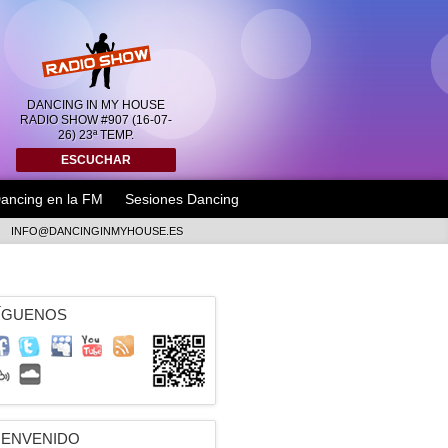
DANCING IN MY HOUSE
RADIO SHOW #907 (16-07-
26) 23ª TEMP.
ESCUCHAR
ancing en la FM
Sesiones Dancing
INFO@DANCINGINMYHOUSE.ES
ÍGUENOS
IENVENIDO