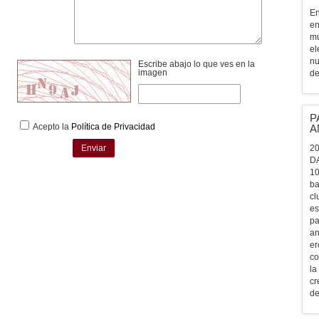
En
en
mú
el
nu
Escribe abajo lo que ves en la
imagen
de
P
Acepto la
Política de Privacidad
A
Enviar
20
D
10
ba
cl
es
pa
an
er
co
la
cr
de