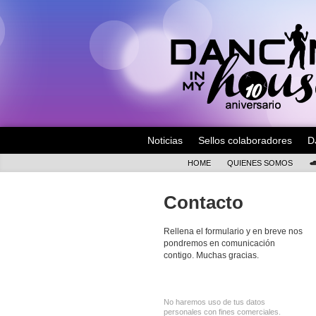
Noticias
Sellos colaboradores
D
HOME
QUIENES SOMOS
Contacto
Rellena el formulario y en breve nos
pondremos en comunicación
contigo. Muchas gracias.
No haremos uso de tus datos
personales con fines comerciales.