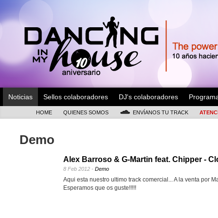
Noticias
Sellos colaboradores
DJ's colaboradores
Program
HOME
QUIENES SOMOS
ENVÍANOS TU TRACK
ATENC
Demo
Alex Barroso & G-Martin feat. Chipper - Cl
8 Feb 2012 -
Demo
Aqui esta nuestro ultimo track comercial... A la venta por 
Esperamos que os guste!!!!!