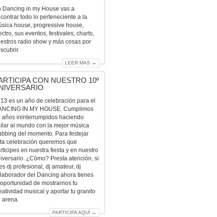
 Dancing in my House vas a
contrar todo lo perteneciente a la
sica house, progressive house,
ectro, sus eventos, festivales, charts,
estros radio show y más cosas por
scubrir.
LEER MAS →
ARTICIPA CON NUESTRO 10º
NIVERSARIO
13 es un año de celebración para el
ANCING IN MY HOUSE. Cumplimos
 años ininterrumpidos haciendo
ilar al mundo con la mejor música
ubbing del momento. Para festejar
ta celebración queremos que
rticipes en nuestra fiesta y en nuestro
iversario. ¿Cómo? Presta atención, si
es dj profesional, dj amateur, dj
laborador del Dancing ahora tienes
 oportunidad de mostrarnos tu
eatividad musical y aportar tu granito
 arena.
PARTICIPA AQUÍ →