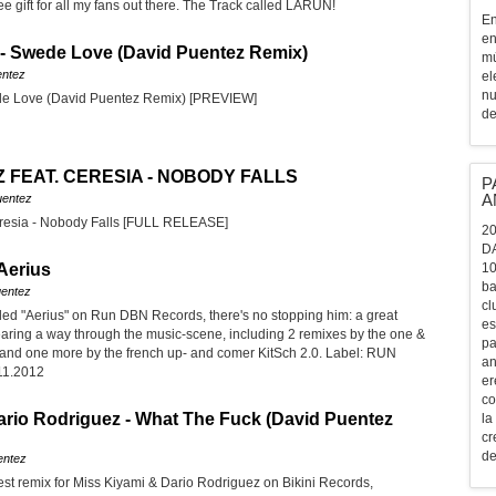
e gift for all my fans out there. The Track called LARUN!
En
en
- Swede Love (David Puentez Remix)
mú
entez
el
nu
de Love (David Puentez Remix) [PREVIEW]
de
 FEAT. CERESIA - NOBODY FALLS
P
A
uentez
eresia - Nobody Falls [FULL RELEASE]
20
D
Aerius
10
ba
uentez
cl
lled "Aerius" on Run DBN Records, there's no stopping him: a great
es
aring a way through the music-scene, including 2 remixes by the one &
pa
and one more by the french up- and comer KitSch 2.0. Label: RUN
an
11.2012
er
co
ario Rodriguez - What The Fuck (David Puentez
la
cr
de
entez
est remix for Miss Kiyami & Dario Rodriguez on Bikini Records,