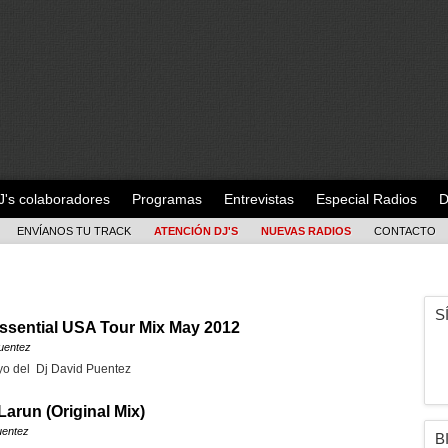
J's colaboradores
Programas
Entrevistas
Especial Radios
D
ENVÍANOS TU TRACK
ATENCIÓN DJ'S
NUEVAS RADIOS
CONTACTO
S
ssential USA Tour Mix May 2012
uentez
o del Dj David Puentez
Larun (Original Mix)
uentez
B