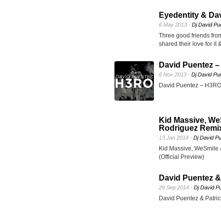
Eyedentity & Da
6 May 2013 -
Dj David Pu
Three good friends from
shared their love for it
David Puentez
6 Nov 2013 -
Dj David Pu
David Puentez – H3
Kid Massive, We
Rodriguez Remix)
13 Jan 2014 -
Dj David P
Kid Massive, WeSmile 
(Official Preview)
David Puentez & 
29 Sep 2014 -
Dj David P
David Puentez & Patric