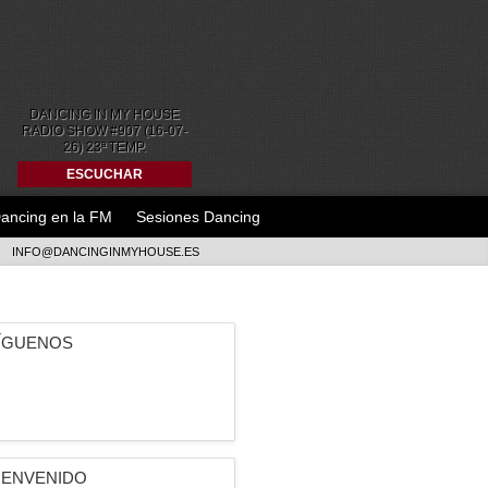
DANCING IN MY HOUSE
RADIO SHOW #907 (16-07-
26) 23ª TEMP.
ESCUCHAR
ancing en la FM
Sesiones Dancing
INFO@DANCINGINMYHOUSE.ES
ÍGUENOS
IENVENIDO