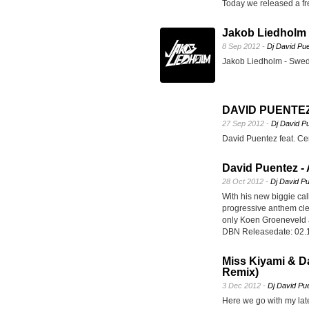
Today we released a fre
Jakob Liedholm 
8 Sep 2012 -
Dj David Pu
Jakob Liedholm - Swe
DAVID PUENTEZ
27 Sep 2012 -
Dj David P
David Puentez feat. C
David Puentez - 
28 Oct 2012 -
Dj David P
With his new biggie ca
progressive anthem cle
only Koen Groeneveld 
DBN Releasedate: 02.
Miss Kiyami & D
Remix)
3 Dec 2012 -
Dj David Pu
Here we go with my lat