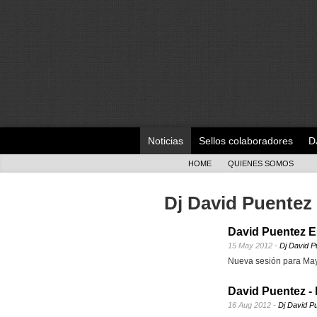
Noticias
Sellos colaboradores
D
HOME
QUIENES SOMOS
Dj David Puentez
David Puentez E
15 May 2012 -
Dj David P
Nueva sesión para May
David Puentez - 
16 Aug 2012 -
Dj David P