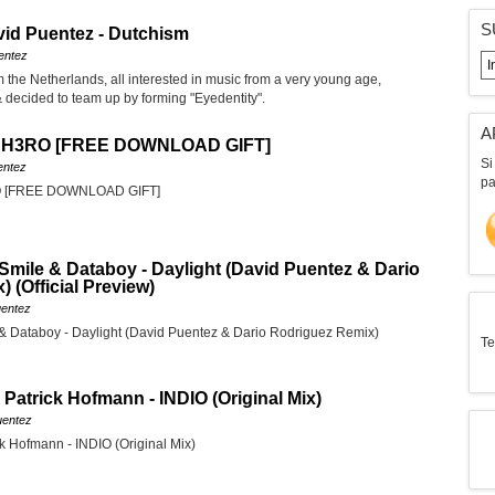
S
vid Puentez - Dutchism
entez
 the Netherlands, all interested in music from a very young age,
 & decided to team up by forming "Eyedentity".
A
 – H3RO [FREE DOWNLOAD GIFT]
Si
entez
pa
RO [FREE DOWNLOAD GIFT]
Smile & Databoy - Daylight (David Puentez & Dario
 (Official Preview)
uentez
& Databoy - Daylight (David Puentez & Dario Rodriguez Remix)
Te
Patrick Hofmann - INDIO (Original Mix)
uentez
k Hofmann - INDIO (Original Mix)