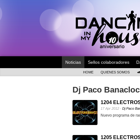
Noticias
Sellos colaboradores
D
HOME
QUIENES SOMOS
Dj Paco Banaclo
1204 ELECTROS
17 Apr 2012 -
Dj Paco Ba
Nuevo programa de rad
1205 ELECTROS