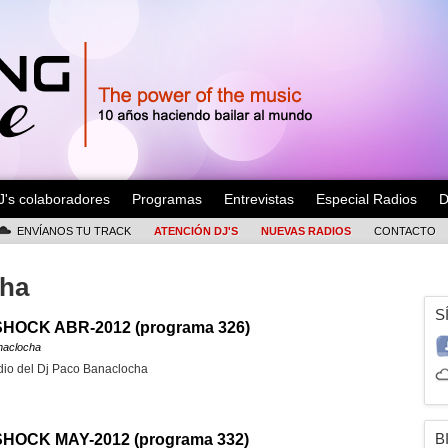
J's colaboradores
Programas
Entrevistas
Especial Radios
D
ENVÍANOS TU TRACK
ATENCIÓN DJ'S
NUEVAS RADIOS
CONTACTO
cha
S
HOCK ABR-2012 (programa 326)
naclocha
io del Dj Paco Banaclocha
B
HOCK MAY-2012 (programa 332)