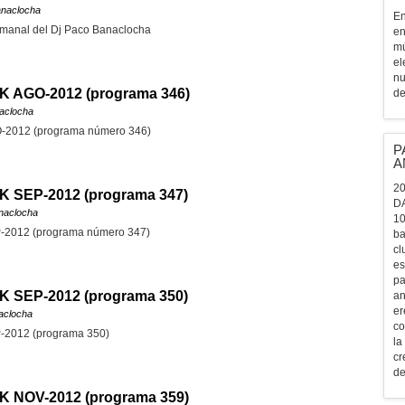
anaclocha
En
manal del Dj Paco Banaclocha
en
mú
el
nu
AGO-2012 (programa 346)
de
aclocha
012 (programa número 346)
P
A
20
SEP-2012 (programa 347)
D
naclocha
10
012 (programa número 347)
ba
cl
es
pa
SEP-2012 (programa 350)
an
er
aclocha
co
012 (programa 350)
la
cr
de
NOV-2012 (programa 359)