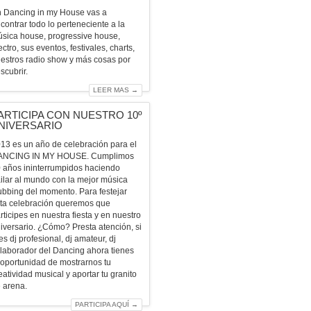
 Dancing in my House vas a
contrar todo lo perteneciente a la
sica house, progressive house,
ectro, sus eventos, festivales, charts,
estros radio show y más cosas por
scubrir.
LEER MAS →
ARTICIPA CON NUESTRO 10º
NIVERSARIO
13 es un año de celebración para el
ANCING IN MY HOUSE. Cumplimos
 años ininterrumpidos haciendo
ilar al mundo con la mejor música
ubbing del momento. Para festejar
ta celebración queremos que
rticipes en nuestra fiesta y en nuestro
iversario. ¿Cómo? Presta atención, si
es dj profesional, dj amateur, dj
laborador del Dancing ahora tienes
 oportunidad de mostrarnos tu
eatividad musical y aportar tu granito
 arena.
PARTICIPA AQUÍ →