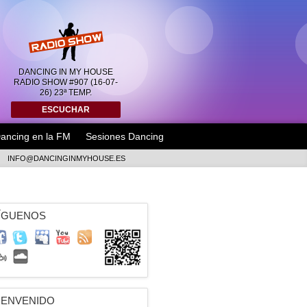
DANCING IN MY HOUSE
RADIO SHOW #907 (16-07-
26) 23ª TEMP.
ESCUCHAR
ancing en la FM
Sesiones Dancing
INFO@DANCINGINMYHOUSE.ES
ÍGUENOS
IENVENIDO