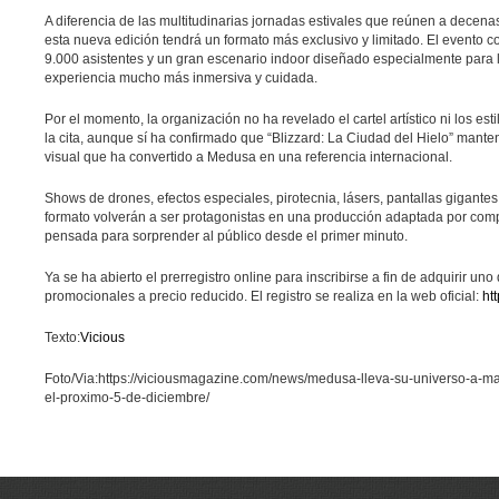
A diferencia de las multitudinarias jornadas estivales que reúnen a decena
esta nueva edición tendrá un formato más exclusivo y limitado.
El evento c
9.000 asistentes y un gran escenario indoor diseñado especialmente para 
experiencia mucho más inmersiva y cuidada.
Por el momento, la organización no ha revelado el cartel artístico ni los es
la cita, aunque sí ha confirmado que “Blizzard: La Ciudad del Hielo” mant
visual que ha convertido a Medusa en una referencia internacional.
Shows de drones, efectos especiales, pirotecnia, lásers, pantallas gigante
formato volverán a ser protagonistas
en una producción adaptada por compl
pensada para sorprender al público desde el primer minuto.
Ya se ha abierto el prerregistro online para inscribirse a fin de adquirir uno
promocionales a precio reducido. El registro se realiza en la web oficial:
ht
Texto:
Vicious
Foto/Via:https://viciousmagazine.com/news/medusa-lleva-su-universo-a-m
el-proximo-5-de-diciembre/