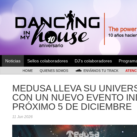
Noticias
Sellos colaboradores
DJ's colaboradores
Program
HOME
QUIENES SOMOS
ENVÍANOS TU TRACK
ATENC
MEDUSA LLEVA SU UNIVER
CON UN NUEVO EVENTO IN
PRÓXIMO 5 DE DICIEMBRE
11 Jun 2026