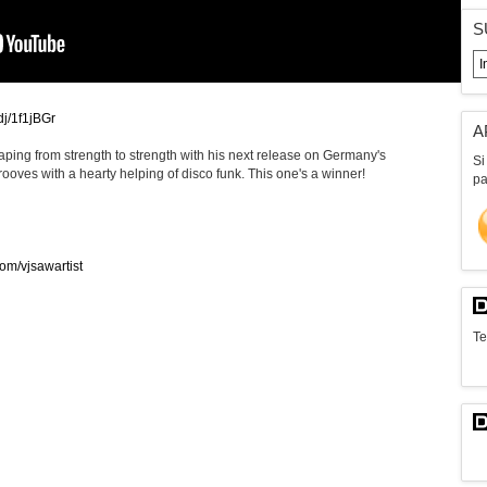
S
.dj/1f1jBGr
A
ping from strength to strength with his next release on Germany's
Si
ooves with a hearty helping of disco funk. This one's a winner!
pa
om/vjsawartist
Te