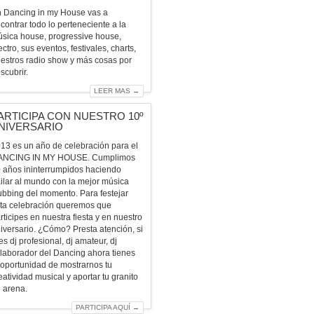
 Dancing in my House vas a
contrar todo lo perteneciente a la
sica house, progressive house,
ectro, sus eventos, festivales, charts,
estros radio show y más cosas por
scubrir.
LEER MAS →
ARTICIPA CON NUESTRO 10º
NIVERSARIO
13 es un año de celebración para el
ANCING IN MY HOUSE. Cumplimos
 años ininterrumpidos haciendo
ilar al mundo con la mejor música
ubbing del momento. Para festejar
ta celebración queremos que
rticipes en nuestra fiesta y en nuestro
iversario. ¿Cómo? Presta atención, si
es dj profesional, dj amateur, dj
laborador del Dancing ahora tienes
 oportunidad de mostrarnos tu
eatividad musical y aportar tu granito
 arena.
PARTICIPA AQUÍ →