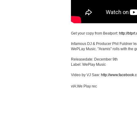
Get your copy from Beatport:
http://btprt
Infamous DJ & Producer Phil Fuldner lea
WePLay Music. "Aramis" rolls with the gr
Releasedate: December 9th
Label: WePlay Music
Video by VJ Saw:
http://www.facebook.c
vIA:We Play rec