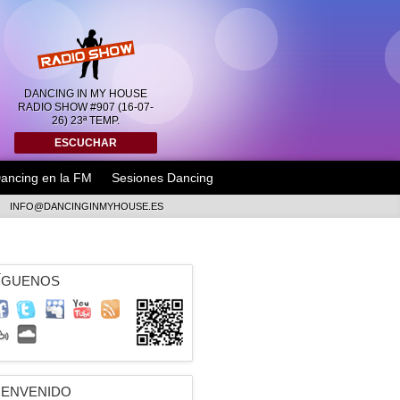
DANCING IN MY HOUSE
RADIO SHOW #907 (16-07-
26) 23ª TEMP.
ESCUCHAR
ancing en la FM
Sesiones Dancing
INFO@DANCINGINMYHOUSE.ES
ÍGUENOS
IENVENIDO