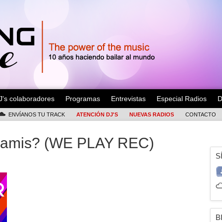
J's colaboradores
Programas
Entrevistas
Especial Radios
D
ENVÍANOS TU TRACK
ATENCIÓN DJ'S
NUEVAS RADIOS
CONTACTO
 Aramis? (WE PLAY REC)
S
B