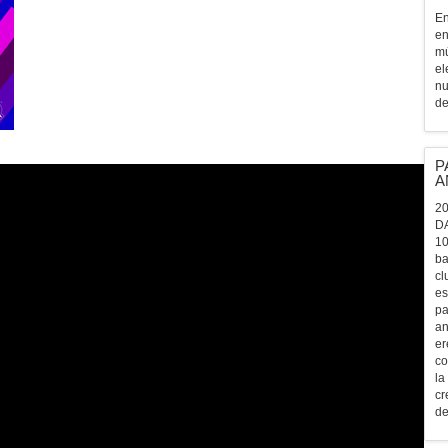
En
en
mú
el
nu
de
P
A
20
D
10
ba
cl
es
pa
an
er
co
la
cr
de