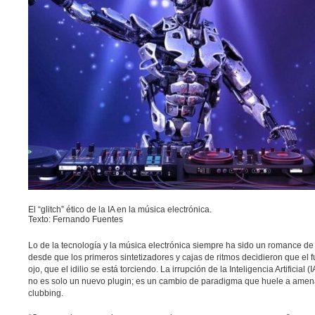
El “glitch” ético de la IA en la música electrónica
.
Texto: Fernando Fuentes
Lo de la
tecnología
y la
música electrónica
siempre ha sido un romance de a
desde que los primeros sintetizadores y cajas de ritmos decidieron que el 
ojo, que el idilio se está torciendo. La irrupción de la
Inteligencia Artificial (I
no es solo un
nuevo plugin
; es un
cambio
de
paradigma
que huele a amena
clubbing.