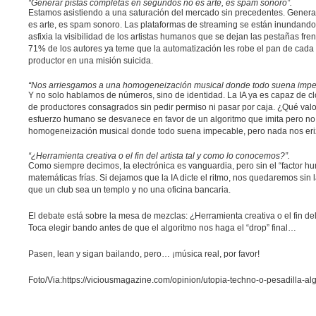
“Generar pistas completas en segundos no es arte, es spam sonoro”.
Estamos asistiendo a una saturación del
mercado
sin precedentes. Genera
es arte, es spam sonoro. Las plataformas de streaming se están inundand
asfixia la visibilidad de los
artistas humanos
que se dejan las pestañas frent
71%
de los
autores
ya teme que la automatización les robe el pan de cada d
productor en una misión suicida.
“Nos arriesgamos a una homogeneización musical donde todo suena impecab
Y no solo hablamos de números, sino de identidad. La
IA
ya es capaz de cl
de productores consagrados sin pedir permiso ni pasar por caja. ¿Qué valo
esfuerzo humano
se desvanece en favor de un
algoritmo
que imita pero no
homogeneización musical donde todo suena impecable, pero nada nos eriza
“¿Herramienta creativa o el fin del artista tal y como lo conocemos?”.
Como siempre decimos, la
electrónica
es vanguardia, pero sin el “
factor h
matemáticas frías. Si dejamos que la
IA
dicte el
ritmo
, nos quedaremos sin 
que un club sea un templo y no una oficina bancaria.
El debate está sobre la
mesa
de
mezclas:
¿Herramienta creativa o el fin de
Toca elegir bando antes de que el
algoritmo
nos haga el “
drop
” final…
Pasen, lean
y sigan
bailando
, pero…
¡música real,
por favor!
Foto/Via:https://viciousmagazine.com/opinion/utopia-techno-o-pesadilla-alg